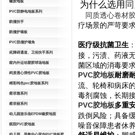
橡胶地板
为什么选用
同
PVC防静电地板系列
同质透心卷材
防撞扶手
疗场景的严苛要
防撞护墙板
PVC防撞护墙角
医疗级抗菌卫生
无障碍通道、卫浴扶手系列
接，污渍、药液无
室内外运动塑胶球场地板
菌区域的消毒要
同质透心弹性PVC胶地板
PVC胶地板
耐磨
维彩纯色pvc胶地板系列
流、轮椅和病床
星菲雅系列
毒剂腐蚀，长期
PVC胶地板
多重
星菲丽系列
跌倒风险；具备
幼儿园游乐场EPDM橡胶地面
噪音保障患者休
医院PVC胶地板
幼儿园、早教中心室内PVC地板胶