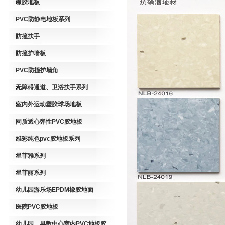
橡胶地板
PVC防静电地板系列
防撞扶手
防撞护墙板
PVC防撞护墙角
无障碍通道、卫浴扶手系列
室内外运动塑胶球场地板
同质透心弹性PVC胶地板
维彩纯色pvc胶地板系列
星菲雅系列
星菲丽系列
幼儿园游乐场EPDM橡胶地面
医院PVC胶地板
幼儿园、早教中心室内PVC地板胶